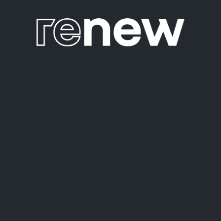
un véhicule électrique
23 décembre 2022
Zoom sur la carte de bornes de recharge
gratuites pour voiture électrique à La
Réunion
23 décembre 2022
Professionnel : pourquoi choisir un
véhicule utilitaire hybride ?
23 décembre 2022
ARCHIVES
juin 2025