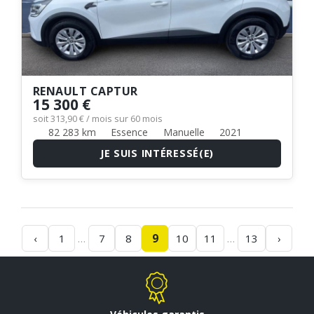
RENAULT CAPTUR
15 300 €
soit 313,90 € / mois sur 60 mois
82 283 km
Essence
Manuelle
2021
JE SUIS INTÉRESSÉ(E)
…
…
‹
1
7
8
9
10
11
13
›