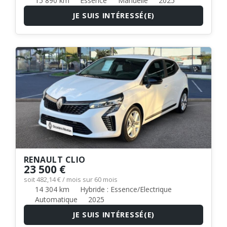
15 890 km
Essence
Manuelle
2025
JE SUIS INTÉRESSÉ(E)
RENAULT CLIO
23 500 €
soit 482,14 € / mois sur 60 mois
14 304 km
Hybride : Essence/Electrique
Automatique
2025
JE SUIS INTÉRESSÉ(E)