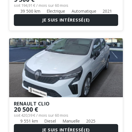
soit 194,91 € / mois sur 60 mois
39 500 km
Electrique
Automatique
2021
JE SUIS INTÉRESSÉ(E)
RENAULT CLIO
20 500 €
soit 420,59 € / mois sur 60 mois
9 551 km
Diesel
Manuelle
2025
JE SUIS INTÉRESSÉ(E)