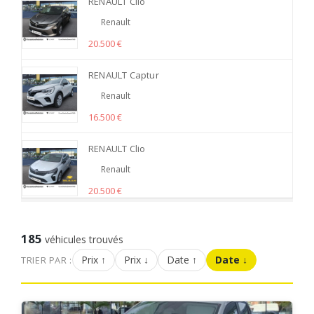
RENAULT Clio
Renault
20.500 €
RENAULT Captur
Renault
16.500 €
RENAULT Clio
Renault
20.500 €
185
véhicules trouvés
Prix ↑
Prix ↓
Date ↑
Date ↓
TRIER PAR :