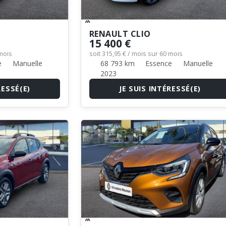
RENAULT CLIO
15 400 €
 mois
soit 315,95 € / mois sur 60 mois
e
Manuelle
68 793 km
Essence
Manuelle
2023
RESSÉ(E)
JE SUIS INTÉRESSÉ(E)