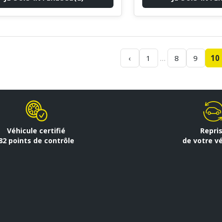
…
‹
1
8
9
10
Véhicule certifié
Repri
82 points de contrôle
de votre v