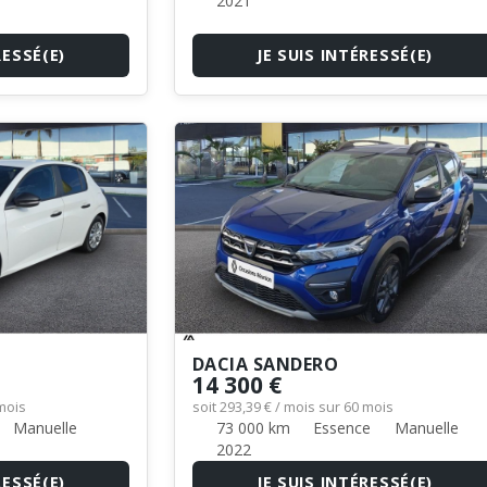
2021
RESSÉ(E)
JE SUIS INTÉRESSÉ(E)
DACIA SANDERO
14 300 €
 mois
soit 293,39 € / mois sur 60 mois
Manuelle
73 000 km
Essence
Manuelle
2022
RESSÉ(E)
JE SUIS INTÉRESSÉ(E)