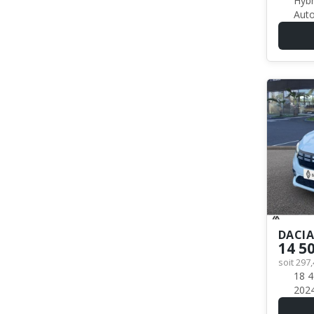
Hybri
Auto
DACI
14 5
soit 297
18 4
202