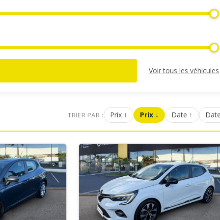
Voir tous les véhicules
Prix ↑
Prix ↓
Date ↑
Date
TRIER PAR :