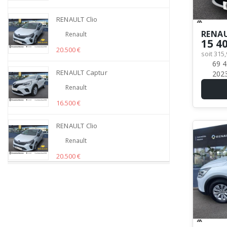
RENAULT Clio
RENAU
Renault
15 4
20.500 €
soit 315
69 4
RENAULT Captur
202
Renault
16.500 €
RENAULT Clio
Renault
20.500 €