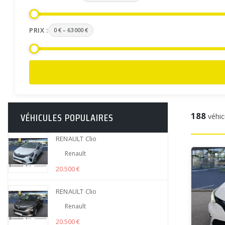
PRIX :
0 €
–
63 000 €
VÉHICULES POPULAIRES
188
véhic
RENAULT Clio
Renault
20.500 €
RENAULT Clio
Renault
20.500 €