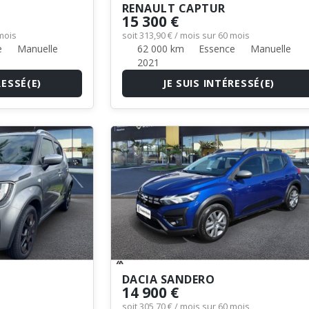
RENAULT CAPTUR
15 300 €
 mois
soit 313,90 € / mois sur 60 mois
e
Manuelle
62 000 km
Essence
Manuelle
2021
RESSÉ(E)
JE SUIS INTÉRESSÉ(E)
DACIA SANDERO
14 900 €
soit 305,70 € / mois sur 60 mois