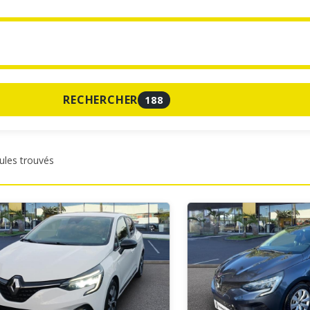
RECHERCHER
188
ules trouvés