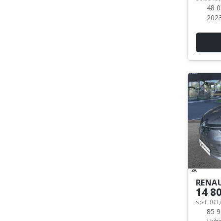
48 0
202
RENAU
14 8
soit 303
85 9