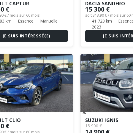
ULT CAPTUR
DACIA SANDERO
00 €
15 300 €
,90 € / mois sur 60 mois
soit 313,90 € / mois sur 60
83 km
Essence
Manuelle
41 728 km
Essenc
1
2023
JE SUIS INTÉRESSÉ(E)
JE SUIS INTÉ
LT CLIO
SUZUKI IGNIS
00 €
15 900 €
14 900 €
,90 € / mois sur 60 mois