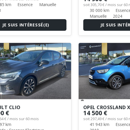
85 km
Essence
Manuelle
soit 305,70 € / mois sur 60
3
30 000 km
Essence
Manuelle
2024
JE SUIS INTÉRESSÉ(E)
JE SUIS INTÉ
LT CLIO
OPEL CROSSLAND 
00 €
14 500 €
,64 € / mois sur 60 mois
soit 297,49 € / mois sur 60
97 km
41 943 km
Essenc