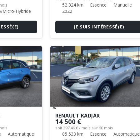
52 324 km
Essence
Manuelle
 mois
/Micro-Hybride
2022
RESSÉ(E)
JE SUIS INTÉRESSÉ(E)
X
RENAULT KADJAR
14 500 €
 mois
soit 297,49 € / mois sur 60 mois
e
Automatique
85 533 km
Essence
Automatique