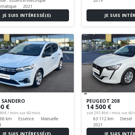
de : Essence/Electrique
2019
matique
2021
JE SUIS INTÉRESSÉ(E)
JE SUIS INTÉ
A SANDERO
PEUGEOT 208
00 €
14 500 €
,49 € / mois sur 60 mois
soit 297,49 € / mois sur 60
06 km
Essence
Manuelle
63 112 km
Diesel
4
2021
JE SUIS INTÉRESSÉ(E)
JE SUIS INTÉ