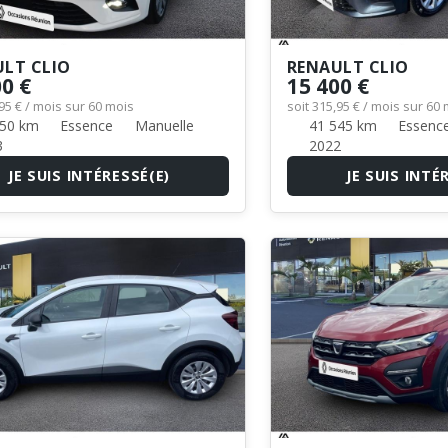
LT CLIO
RENAULT CLIO
00 €
15 400 €
,95 € / mois sur 60 mois
soit 315,95 € / mois sur 60
50 km
Essence
Manuelle
41 545 km
Essenc
3
2022
JE SUIS INTÉRESSÉ(E)
JE SUIS INTÉ