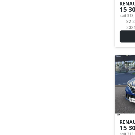
RENA
15 3
soit 313
82 2
202
RENAU
15 3
soit 313