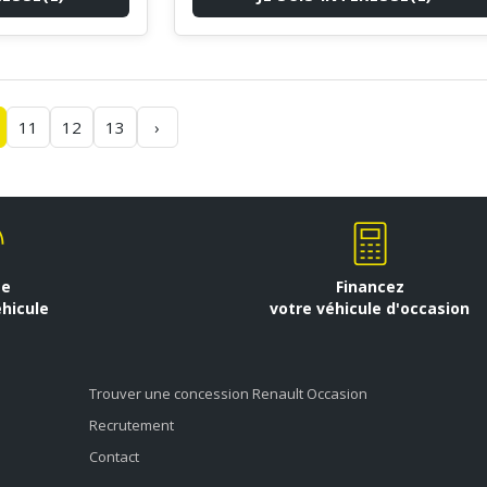
11
12
13
›
se
Financez
éhicule
votre véhicule d'occasion
Trouver une concession Renault Occasion
Recrutement
Contact